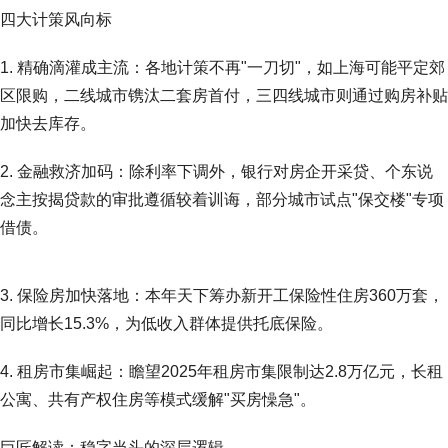
四大计策风向标
1. 精确滴灌成主流：各地计策不再"一刀切"，如上海可能平定郊
区限购，二线城市镌汰二套房首付，三四线城市则通过购房补贴
加快去库存。
2. 金融救济加码：除利率下调外，银行对房企开采贷、个东说
念主按揭贷款的审批遵循较着训诲，部分城市试点"保交楼"专项
借债。
3. 保险房加快落地：本年天下筹办新开工保险性住房360万套，
同比增长15.3%，为低收入群体提供托底保险。
4. 租房市集崛起：瞻望2025年租房市集限制达2.8万亿元，长租
公寓、共有产权住房等模式缓解"买房懆急"。
巨匠解读：稳字当头的深层逻辑