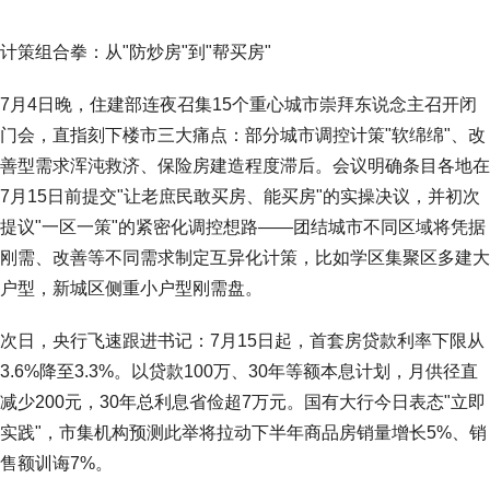
计策组合拳：从"防炒房"到"帮买房"
7月4日晚，住建部连夜召集15个重心城市崇拜东说念主召开闭
门会，直指刻下楼市三大痛点：部分城市调控计策"软绵绵"、改
善型需求浑沌救济、保险房建造程度滞后。会议明确条目各地在
7月15日前提交"让老庶民敢买房、能买房"的实操决议，并初次
提议"一区一策"的紧密化调控想路——团结城市不同区域将凭据
刚需、改善等不同需求制定互异化计策，比如学区集聚区多建大
户型，新城区侧重小户型刚需盘。
次日，央行飞速跟进书记：7月15日起，首套房贷款利率下限从
3.6%降至3.3%。以贷款100万、30年等额本息计划，月供径直
减少200元，30年总利息省俭超7万元。国有大行今日表态"立即
实践"，市集机构预测此举将拉动下半年商品房销量增长5%、销
售额训诲7%。