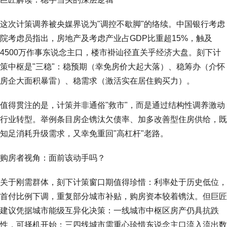
这次计策调养被央媒界说为"调控不歇脚"的络续。中国银行考虑
院考虑员指出，房地产及考虑产业占GDP比重超15%，触及
4500万作事东说念主口，楼市褂讪径直关乎经济大盘。刻下计
策中枢是"三稳"：稳预期（幸免房价大起大落）、稳筹办（介怀
房企大面积暴雷）、稳需求（激活实在居住购买力）。
值得贯注的是，计策并非通俗"救市"，而是通过结构性调养激动
行业转型。举例条目房企镌汰欠债率、加多改善型住房供给，既
知足消耗升级需求，又幸免重回"高杠杆"老路。
购房者视角：面前该动手吗？
关于刚需群体，刻下计策窗口期值得珍惜：利率处于历史低位，
首付比例下调，重复部分城市补贴，购房资本较着镌汰。但巨匠
建议凭据城市能级互异化决策：一线城市中枢区房产仍具抗跌
性，可择机开始；三四线城市需重心珍惜东说念主口流入流出数