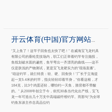
开云体育(中国)官方网站即是宝飞龙提质降本的“巧妙兵器”-半岛·体育(BOB)中国官方网站 登录入口
“又上鱼了！这竿子回鱼也太快了吧！” 在威海宝飞龙钓具
有限公司的垂纶竞技场内，职工们正举着钓竿专注抛投，
鱼线划破水面的遽然，鱼竿弯出一齐漂亮的曲线——这不
仅是肤浅的产物测试，更是宝飞龙硬实力的“现场直播”。
“咱这钓竿，就仨特质：轻、硬、回鱼快！”厂长于立海提
起一支5.4米的钓竿，指尖轻轻叩着竿身，“你看这根，才
184克，比3个鸡蛋还轻，哪怕钓一天鱼，胳背都不带酸
的。” 从2008年创立于今，依托30条当代化出产线，宝飞
龙一年可造出几十万支中高端碳纤维钓竿。而那句“为全球
钓鱼东谈主作念高品位钓