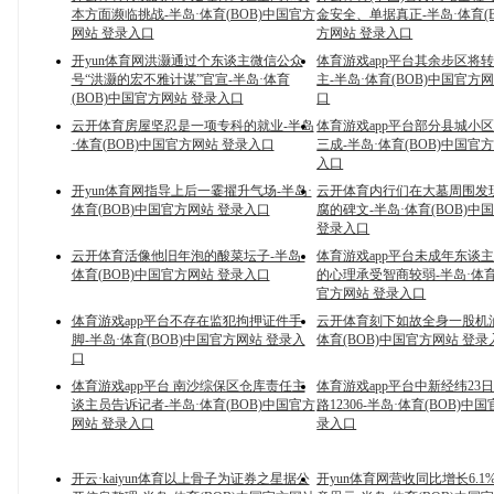
本方面濒临挑战-半岛·体育(BOB)中国官方
金安全、单据真正-半岛·体育(B
网站 登录入口
方网站 登录入口
开yun体育网洪灏通过个东谈主微信公众
体育游戏app平台其余步区将
号“洪灏的宏不雅计谋”官宣-半岛·体育
主-半岛·体育(BOB)中国官方
(BOB)中国官方网站 登录入口
口
云开体育房屋坚忍是一项专科的就业-半岛
体育游戏app平台部分县城小
·体育(BOB)中国官方网站 登录入口
三成-半岛·体育(BOB)中国官
入口
开yun体育网指导上后一霎擢升气场-半岛·
云开体育内行们在大墓周围发
体育(BOB)中国官方网站 登录入口
腐的碑文-半岛·体育(BOB)中
登录入口
云开体育活像他旧年泡的酸菜坛子-半岛·
体育游戏app平台未成年东谈
体育(BOB)中国官方网站 登录入口
的心理承受智商较弱-半岛·体育(
官方网站 登录入口
体育游戏app平台不存在监犯拘押证件手
云开体育刻下如故全身一股机油
脚-半岛·体育(BOB)中国官方网站 登录入
体育(BOB)中国官方网站 登录
口
体育游戏app平台 南沙综保区仓库责任主
体育游戏app平台中新经纬23
谈主员告诉记者-半岛·体育(BOB)中国官方
路12306-半岛·体育(BOB)中
网站 登录入口
录入口
开云·kaiyun体育以上骨子为证券之星据公
开yun体育网营收同比增长6.1%