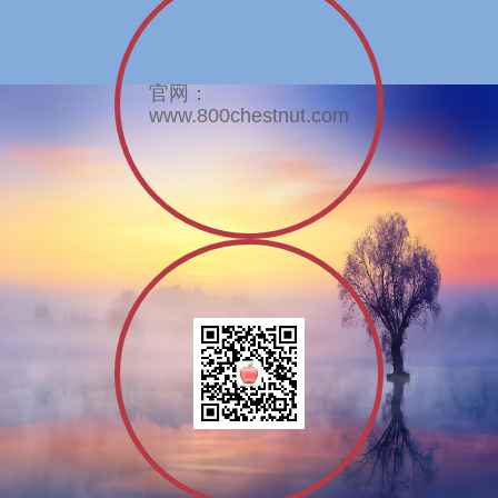
官网：
www.800chestnut.com