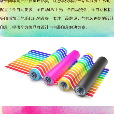
获全国印刷产品质量评比奖，让您享受印品一站式服务！ 公司
配置了全自动复膜、全自动UV上光、全自动烫金、全自动模切
等印后加工的现代化的设备！专注于品牌设计与包装创新的设计
印刷，提供全方位品牌设计与包装印刷解决方案。