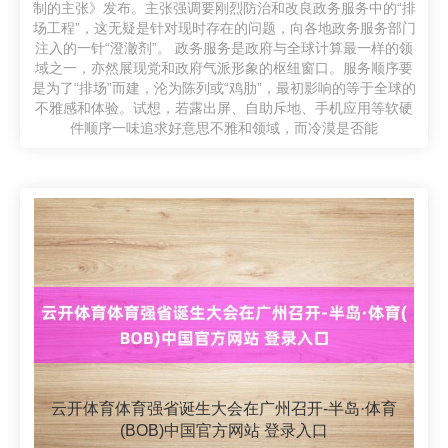
制的主张》发布。主张强调要刚烈防治和改良政务服务中的“排
场工程”，这无疑是针对现时存在的问题，向各地政务服务部门
注入的一针“澄澈剂”。 政务服务是政府与全球计算最一样的领
域之一，亦然展现党和政府气派形象的枢纽窗口。服务顺序要
是为了“排场”而建，沦为陈列或“鸡肋”，最初影响的等于全球的
不雅感和体验。试想，若露出屏、自助斥地、手机应用等软硬
件顺序一味追求好意思不雅和领域，而冷漠是否能
云开体育体育强省诞生大会在广州召开-半岛·体育
(BOB)中国官方网站 登录入口