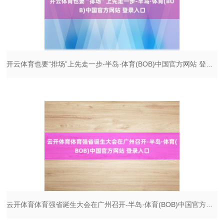
开云体育也要“排场”上先走一步-半岛·体育(BOB)中国官方网站 登录入口
云开体育体育强省诞生大会在广州召开-半岛·体育(BOB)中国官方网站 登录入口