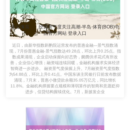
开云体育 经营景气度关注高潮-半岛·体育(BOB)中
国官方网站 登录入口
近日，由新华指数斟酌院运营发布的普惠金融—景气指数涌
现，7月份普惠金融-景气指数达49.28点，环比上升0.25点。指
数成果涌现，企业启动保握向好态势，阛阓供求花式有所改
善，企业信心增强；融资端连续回暖，金融机构服求实体经济
智商进一步进步。 融资景气度保握上升。7月融资景气度指数
为54.88点，环比上升0.41点。中国东谈主民银行日前发布数据
涌现，7月末，普惠小微贷款余额35.05万亿元，同比增长
11.8%。金融机构撑握要点规模和薄弱算作的智商和意愿贬抑
进步，信贷结构握续优化。7月，新披发企业