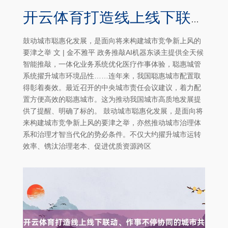
开云体育打造线上线下联动、作事不停协同的城市共性支执平台-半岛·体育(BOB)中国官方网站 登录入口
鼓动城市聪惠化发展，是面向将来构建城市竞争新上风的
要津之举 文 | 金不雅平 政务推敲AI机器东谈主提供全天候
智能推敲，一体化业务系统优化医疗作事体验，聪惠城管
系统擢升城市环境品性……连年来，我国聪惠城市配置取
得彰着奏效。最近召开的中央城市责任会议建议，着力配
置方便高效的聪惠城市。这为推动我国城市高质地发展提
供了提醒、明确了标的。 鼓动城市聪惠化发展，是面向将
来构建城市竞争新上风的要津之举，亦然推动城市治理体
系和治理才智当代化的势必条件。不仅大约擢升城市运转
效率、镌汰治理老本、促进优质资源跨区