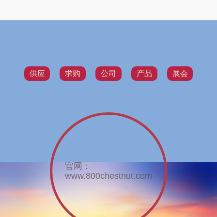
供应
求购
公司
产品
展会
官网：
www.800chestnut.com