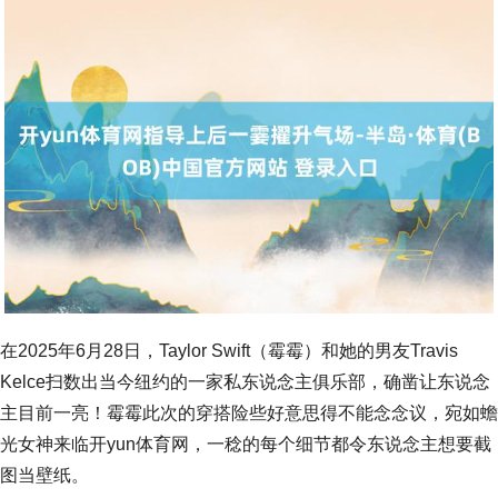
在2025年6月28日，Taylor Swift（霉霉）和她的男友Travis
Kelce扫数出当今纽约的一家私东说念主俱乐部，确凿让东说念
主目前一亮！霉霉此次的穿搭险些好意思得不能念念议，宛如蟾
光女神来临开yun体育网，一稔的每个细节都令东说念主想要截
图当壁纸。