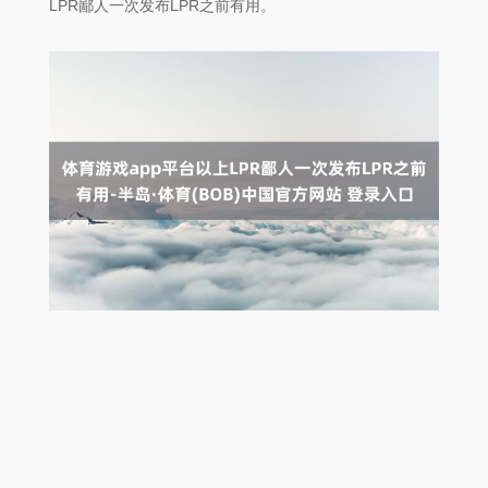
LPR鄙人一次发布LPR之前有用。