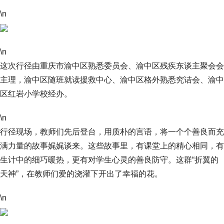
\n
\n
这次行径由重庆市渝中区熟悉委员会、渝中区残疾东谈主聚会会
主理，渝中区随班就读援救中心、渝中区格外熟悉究诘会、渝中
区红岩小学校经办。
\n
行径现场，教师们先后登台，用质朴的言语，将一个个善良而充
满力量的故事娓娓谈来。这些故事里，有课堂上的精心相同，有
生计中的细巧暖热，更有对学生心灵的善良防守。这群“折翼的
天神”，在教师们爱的浇灌下开出了幸福的花。
\n