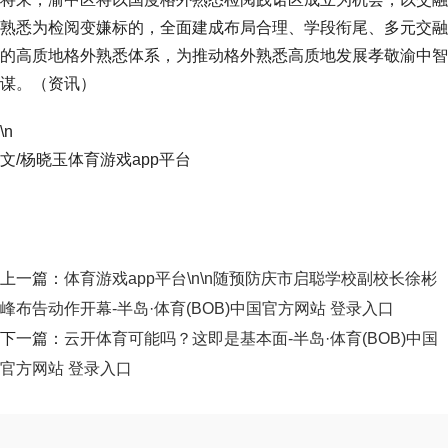
熟悉为检阅变嫌标的，全面建成布局合理、学段衔尾、多元交融
的高质地格外熟悉体系，为推动格外熟悉高质地发展孝敬渝中智
谋。（资讯）
\n
文/杨晓玉体育游戏app平台
上一篇：
体育游戏app平台\n\n随预防庆市启聪学校副校长徐彬
峰布告动作开幕-半岛·体育(BOB)中国官方网站 登录入口
下一篇：
云开体育可能吗？这即是基本面-半岛·体育(BOB)中国
官方网站 登录入口