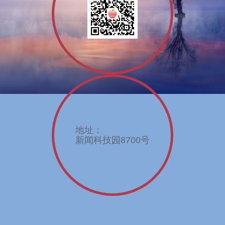
地址：
新闻科技园8700号