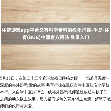
5月16日，在第三十五个寰球助残日降临之际，一场兼具温度与
深度的格外熟悉“爱的故事”共享行径在重庆市渝中区红岩小学校
举行。来自渝中区的18位一线格外熟悉教师通过叙述与孩子们
之间的动东谈主故事，用凡俗而诚笃的育东谈主点滴，解释了教
师们的效用与大爱。