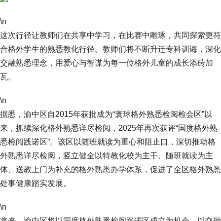
\n
这次行径让教师们在共享中学习，在比赛中雕琢，共同探索更符
合格外学生的熟悉教化行径。教师们将不断升迁专科训诲，深化
交融熟悉理念，用爱心与智谋为每一位格外儿童的成长添砖加
瓦。
\n
据悉，渝中区自2015年获批成为“寰球格外熟悉检阅检会区”以
来，抓续深化格外熟悉详尽检阅，2025年再次获评“国度格外熟
悉检阅践诺区”。该区以随班就读为重心和阻止口，深切推动格
外熟悉详尽检阅，竖立健全以特教化校为主干、随班就读为主
体、送教上门为补充的格外熟悉办学体系，促进了全区格外熟悉
处事健康踏实发展。
\n
将来，渝中区将以国度格外熟悉检阅践诺区成立为机会，以交融