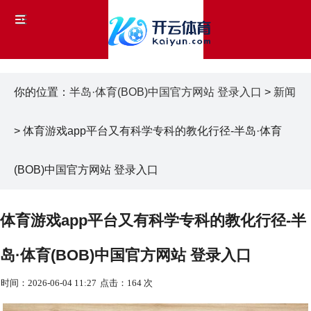
你的位置：
半岛·体育(BOB)中国官方网站 登录入口
>
新闻
> 体育游戏app平台又有科学专科的教化行径-半岛·体育
(BOB)中国官方网站 登录入口
体育游戏app平台又有科学专科的教化行径-半
岛·体育(BOB)中国官方网站 登录入口
时间：2026-06-04 11:27
点击：164 次