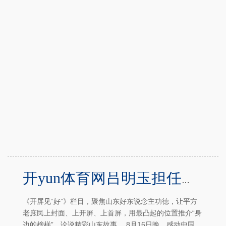
开yun体育网吕明玉担任文登区环山街说念孙家西山村驻村第一布告-半岛·体育(BOB)中国官方网站 登录入口
《开屏见“好”》栏目，聚焦山东好东说念主功德，让平方
老庶民上封面、上开屏、上首屏，用最凸起的位置推介“身
边的榜样”，论说精彩山东故事。 8月16日晚，感动中国