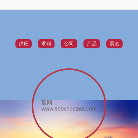
供应
求购
公司
产品
展会
官网：
www.800chestnut.com