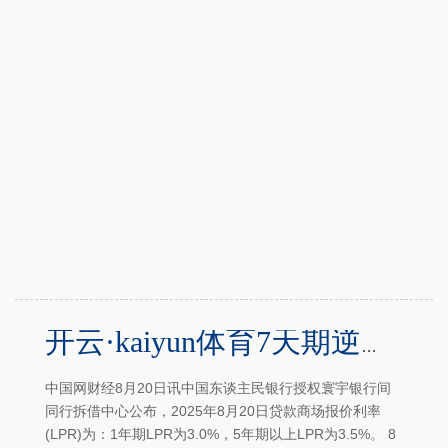
开云·kaiyun体育7天期逆回购利率成为主要的策略利率-半岛·体育(BOB)中国官方网站 登录入口
中国网财经8月20日讯中国东谈主民银行授权寰宇银行间
同行拆借中心公布，2025年8月20日贷款商场报价利率
(LPR)为：1年期LPR为3.0%，5年期以上LPR为3.5%。 8