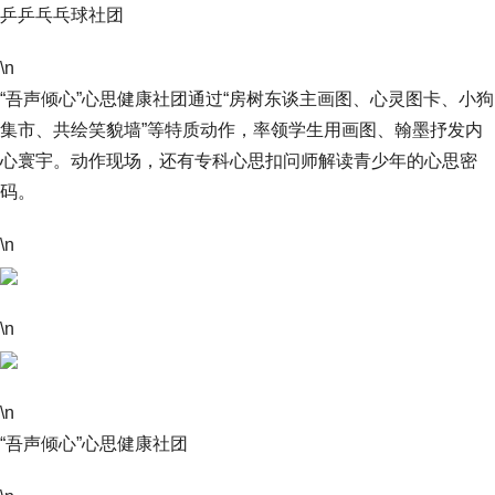
乒乒乓乓球社团
\n
“吾声倾心”心思健康社团通过“房树东谈主画图、心灵图卡、小狗
集市、共绘笑貌墙”等特质动作，率领学生用画图、翰墨抒发内
心寰宇。动作现场，还有专科心思扣问师解读青少年的心思密
码。
\n
\n
\n
“吾声倾心”心思健康社团