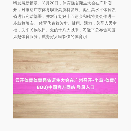
料发展新篇章。”8月20日，体育强省诞生大会在广州召
开，对推动广东体育职业高质料发展、诞生高水平体育强
省进行究诘部署，并对谋划好十五运会和残特奥会作进一
步鼓舞落实。 体育代表着芳华、健康、活力，关乎人民幸
福，关乎民族改日。党的十八大以来，习近平总布告高度
风趣体育服务，就办好人民欢快的体育职