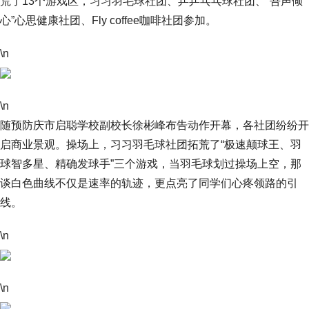
荒了13个游戏区，习习羽毛球社团、乒乒乓乓球社团、“吾声倾
心”心思健康社团、Fly coffee咖啡社团参加。
\n
\n
随预防庆市启聪学校副校长徐彬峰布告动作开幕，各社团纷纷开
启商业景观。操场上，习习羽毛球社团拓荒了“极速颠球王、羽
球智多星、精确发球手”三个游戏，当羽毛球划过操场上空，那
谈白色曲线不仅是速率的轨迹，更点亮了同学们心疼领路的引
线。
\n
\n