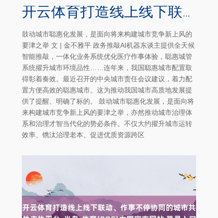
开云体育打造线上线下联动、作事不停协同的城市共性支执平台-半岛·体育(BOB)中国官方网站 登录入口
鼓动城市聪惠化发展，是面向将来构建城市竞争新上风的
要津之举 文 | 金不雅平 政务推敲AI机器东谈主提供全天候
智能推敲，一体化业务系统优化医疗作事体验，聪惠城管
系统擢升城市环境品性……连年来，我国聪惠城市配置取
得彰着奏效。最近召开的中央城市责任会议建议，着力配
置方便高效的聪惠城市。这为推动我国城市高质地发展提
供了提醒、明确了标的。 鼓动城市聪惠化发展，是面向将
来构建城市竞争新上风的要津之举，亦然推动城市治理体
系和治理才智当代化的势必条件。不仅大约擢升城市运转
效率、镌汰治理老本、促进优质资源跨区