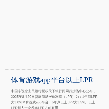
体育游戏app平台以上LPR鄙人一次发布LPR之前有用-半岛·体育(BOB)中国官方网站 登录入口
中国东说念主民银行授权天下银行间同行拆借中心公布，
2025年8月20日贷款商场报价利率（LPR）为：1年期LPR
为3.0%体育游戏app平台，5年期以上LPR为3.5%。以上
LPR鄙人一次发布LPR之前有用。