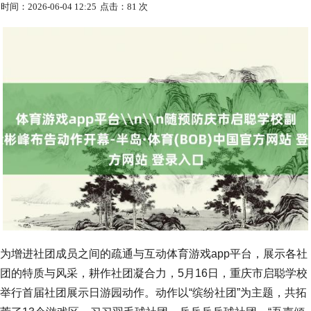
时间：2026-06-04 12:25
点击：81 次
为增进社团成员之间的疏通与互动体育游戏app平台，展示各社
团的特质与风采，耕作社团凝合力，5月16日，重庆市启聪学校
举行首届社团展示日游园动作。动作以“缤纷社团”为主题，共拓