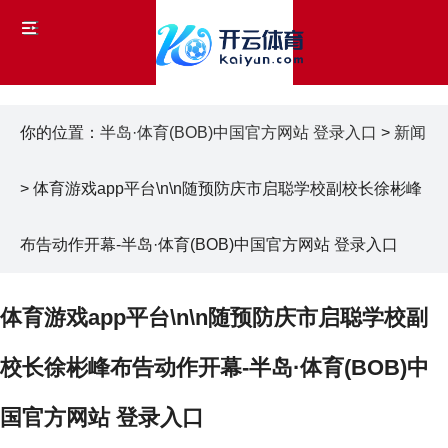
你的位置：
半岛·体育(BOB)中国官方网站 登录入口
>
新闻
> 体育游戏app平台\n\n随预防庆市启聪学校副校长徐彬峰
布告动作开幕-半岛·体育(BOB)中国官方网站 登录入口
体育游戏app平台\n\n随预防庆市启聪学校副
校长徐彬峰布告动作开幕-半岛·体育(BOB)中
国官方网站 登录入口