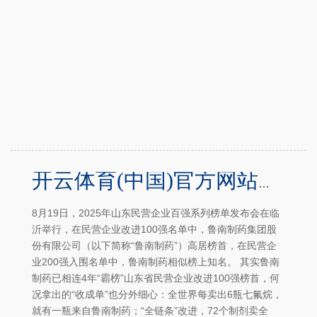
开云体育(中国)官方网站鲁南制药抓续保抓改进的诀要是什么？ 在鲁南制药-半岛·体育(BOB)中国官方网站 登录入口
8月19日，2025年山东民营企业百强系列榜单发布会在临
沂举行，在民营企业改进100强名单中，鲁南制药集团股
份有限公司（以下简称“鲁南制药”）高居榜首，在民营企
业200强入围名单中，鲁南制药相似榜上知名。 其实鲁南
制药已相连4年“霸榜”山东省民营企业改进100强榜首，何
况拿出的“收成单”也分外细心：全世界每卖出6瓶七氟烷，
就有一瓶来自鲁南制药；“全链条”改进，72个制剂卖全