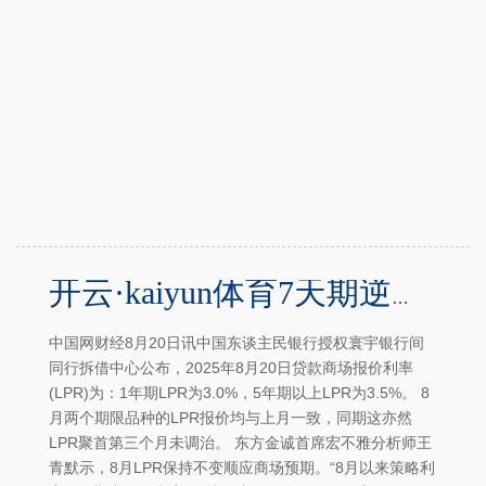
开云·kaiyun体育7天期逆回购利率成为主要的策略利率-半岛·体育(BOB)中国官方网站 登录入口
中国网财经8月20日讯中国东谈主民银行授权寰宇银行间
同行拆借中心公布，2025年8月20日贷款商场报价利率
(LPR)为：1年期LPR为3.0%，5年期以上LPR为3.5%。 8
月两个期限品种的LPR报价均与上月一致，同期这亦然
LPR聚首第三个月未调治。 东方金诚首席宏不雅分析师王
青默示，8月LPR保持不变顺应商场预期。“8月以来策略利