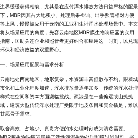
边界缓缓获得相貌，尤其是在应付浑水排放方法日益严格的配景
下，MBR因其占大地积小、处理后果褂讪、出手照管相对方便
等上风，慢慢被应用于云南的工业和生计浑水处理场景中。本文
将从场景应用的角度，先容云南地区MBR膜生物响应器的实用
指南，匡助关连企业和照管者更好纠合和应用这一时刻，以兑现
环保和经济效益的双重野心。
一、场景应用配景与需求分析
云南地处西南地区，地形复杂，水资源丰富但散布不均。跟着城
市化和工业化程度加速，浑水排放量逐年加多，传统的浑水处理
样式在空间和资本方面濒临挑战。疏淡是在一些偏远或山戋戋
域，建筑大型传统浑水处理厂受限于地皮条目和资金插足，难以
甘愿骨子需求。
取舍高效、占地少、真贵方便的水处理时刻成为清贫需要。
MBR膜生物响应器联接了活性污泥生物处理和膜过滤时刻，省