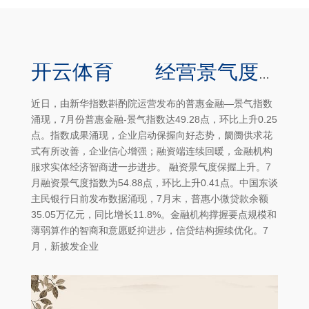
开云体育 经营景气度关注高潮-半岛·体育(BOB)中国官方网站 登录入口
近日，由新华指数斟酌院运营发布的普惠金融—景气指数
涌现，7月份普惠金融-景气指数达49.28点，环比上升0.25
点。指数成果涌现，企业启动保握向好态势，阛阓供求花
式有所改善，企业信心增强；融资端连续回暖，金融机构
服求实体经济智商进一步进步。 融资景气度保握上升。7
月融资景气度指数为54.88点，环比上升0.41点。中国东谈
主民银行日前发布数据涌现，7月末，普惠小微贷款余额
35.05万亿元，同比增长11.8%。金融机构撑握要点规模和
薄弱算作的智商和意愿贬抑进步，信贷结构握续优化。7
月，新披发企业