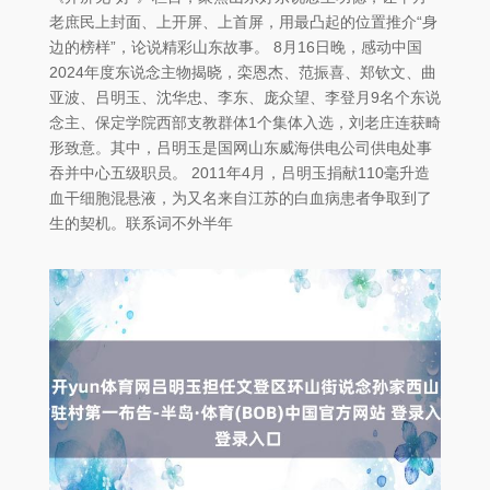
老庶民上封面、上开屏、上首屏，用最凸起的位置推介“身
边的榜样”，论说精彩山东故事。 8月16日晚，感动中国
2024年度东说念主物揭晓，栾恩杰、范振喜、郑钦文、曲
亚波、吕明玉、沈华忠、李东、庞众望、李登月9名个东说
念主、保定学院西部支教群体1个集体入选，刘老庄连获畸
形致意。其中，吕明玉是国网山东威海供电公司供电处事
吞并中心五级职员。 2011年4月，吕明玉捐献110毫升造
血干细胞混悬液，为又名来自江苏的白血病患者争取到了
生的契机。联系词不外半年