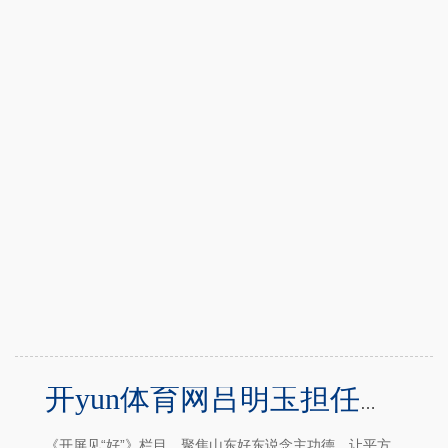
开yun体育网吕明玉担任文登区环山街说念孙家西山村驻村第一布告-半岛·体育(BOB)中国官方网站 登录入口
《开屏见“好”》栏目，聚焦山东好东说念主功德，让平方