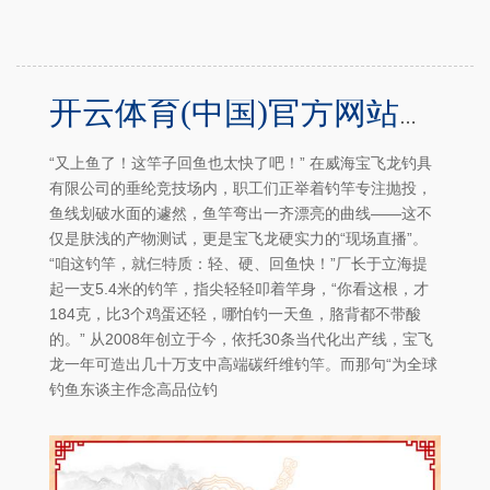
开云体育(中国)官方网站即是宝飞龙提质降本的“巧妙兵器”-半岛·体育(BOB)中国官方网站 登录入口
“又上鱼了！这竿子回鱼也太快了吧！” 在威海宝飞龙钓具
有限公司的垂纶竞技场内，职工们正举着钓竿专注抛投，
鱼线划破水面的遽然，鱼竿弯出一齐漂亮的曲线——这不
仅是肤浅的产物测试，更是宝飞龙硬实力的“现场直播”。
“咱这钓竿，就仨特质：轻、硬、回鱼快！”厂长于立海提
起一支5.4米的钓竿，指尖轻轻叩着竿身，“你看这根，才
184克，比3个鸡蛋还轻，哪怕钓一天鱼，胳背都不带酸
的。” 从2008年创立于今，依托30条当代化出产线，宝飞
龙一年可造出几十万支中高端碳纤维钓竿。而那句“为全球
钓鱼东谈主作念高品位钓