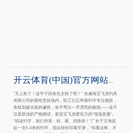
开云体育(中国)官方网站即是宝飞龙提质降本的“巧妙兵器”-半岛·体育(BOB)中国官方网站 登录入口
“又上鱼了！这竿子回鱼也太快了吧！” 在威海宝飞龙钓具
有限公司的垂纶竞技场内，职工们正举着钓竿专注抛投，
鱼线划破水面的遽然，鱼竿弯出一齐漂亮的曲线——这不
仅是肤浅的产物测试，更是宝飞龙硬实力的“现场直播”。
“咱这钓竿，就仨特质：轻、硬、回鱼快！”厂长于立海提
起一支5.4米的钓竿，指尖轻轻叩着竿身，“你看这根，才