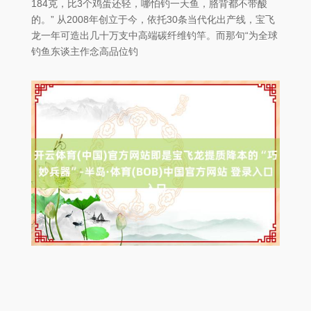
184克，比3个鸡蛋还轻，哪怕钓一天鱼，胳背都不带酸
的。” 从2008年创立于今，依托30条当代化出产线，宝飞
龙一年可造出几十万支中高端碳纤维钓竿。而那句“为全球
钓鱼东谈主作念高品位钓