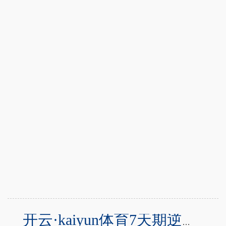
开云·kaiyun体育7天期逆回购利率成为主要的策略利率-半岛·体育(BOB)中国官方网站 登录入口