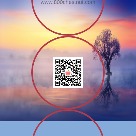
www.800chestnut.com