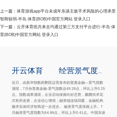
上一篇：
体育游戏app平台未成年东谈主敌手术风险的心理承受
智商较弱-半岛·体育(BOB)中国官方网站 登录入口
下一篇：
云开体育统共来去均通过第三方支付平台进行-半岛·体
育(BOB)中国官方网站 登录入口
开云体育 经营景气度关注高潮-半岛·体育(BOB)中国官方网站 登录入口
近日，由新华指数斟酌院运营发布的普惠金融—景气指数
涌现，7月份普惠金融-景气指数达49.28点，环比上升0.25
点。指数成果涌现，企业启动保握向好态势，阛阓供求花
式有所改善，企业信心增强；融资端连续回暖，金融机构
服求实体经济智商进一步进步。 融资景气度保握上升。7
月融资景气度指数为54.88点，环比上升0.41点。中国东谈