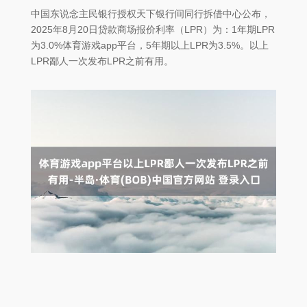
中国东说念主民银行授权天下银行间同行拆借中心公布，
2025年8月20日贷款商场报价利率（LPR）为：1年期LPR
为3.0%体育游戏app平台，5年期以上LPR为3.5%。以上
LPR鄙人一次发布LPR之前有用。