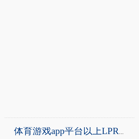
体育游戏app平台以上LPR鄙人一次发布LPR之前有用-半岛·体育(BOB)中国官方网站 登录入口