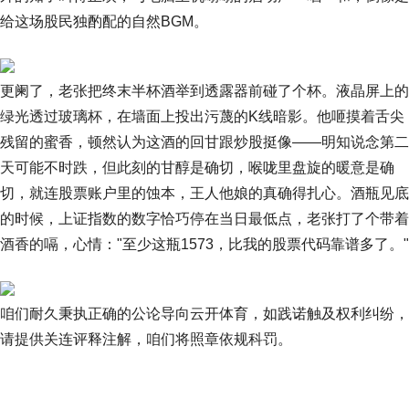
给这场股民独酌配的自然BGM。
更阑了，老张把终末半杯酒举到透露器前碰了个杯。液晶屏上的
绿光透过玻璃杯，在墙面上投出污蔑的K线暗影。他咂摸着舌尖
残留的蜜香，顿然认为这酒的回甘跟炒股挺像——明知说念第二
天可能不时跌，但此刻的甘醇是确切，喉咙里盘旋的暖意是确
切，就连股票账户里的蚀本，王人他娘的真确得扎心。酒瓶见底
的时候，上证指数的数字恰巧停在当日最低点，老张打了个带着
酒香的嗝，心情："至少这瓶1573，比我的股票代码靠谱多了。"
咱们耐久秉执正确的公论导向云开体育，如践诺触及权利纠纷，
请提供关连评释注解，咱们将照章依规科罚。