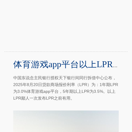
体育游戏app平台以上LPR鄙人一次发布LPR之前有用-半岛·体育(BOB)中国官方网站 登录入口
中国东说念主民银行授权天下银行间同行拆借中心公布，
2025年8月20日贷款商场报价利率（LPR）为：1年期LPR
为3.0%体育游戏app平台，5年期以上LPR为3.5%。以上
LPR鄙人一次发布LPR之前有用。