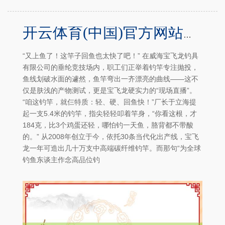
开云体育(中国)官方网站即是宝飞龙提质降本的“巧妙兵器”-半岛·体育(BOB)中国官方网站 登录入口
“又上鱼了！这竿子回鱼也太快了吧！” 在威海宝飞龙钓具
有限公司的垂纶竞技场内，职工们正举着钓竿专注抛投，
鱼线划破水面的遽然，鱼竿弯出一齐漂亮的曲线——这不
仅是肤浅的产物测试，更是宝飞龙硬实力的“现场直播”。
“咱这钓竿，就仨特质：轻、硬、回鱼快！”厂长于立海提
起一支5.4米的钓竿，指尖轻轻叩着竿身，“你看这根，才
184克，比3个鸡蛋还轻，哪怕钓一天鱼，胳背都不带酸
的。” 从2008年创立于今，依托30条当代化出产线，宝飞
龙一年可造出几十万支中高端碳纤维钓竿。而那句“为全球
钓鱼东谈主作念高品位钓