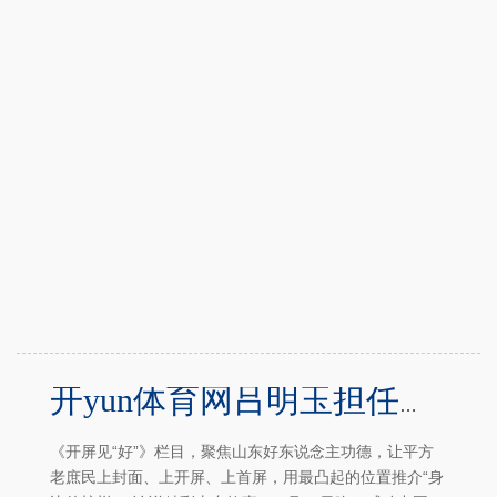
开yun体育网吕明玉担任文登区环山街说念孙家西山村驻村第一布告-半岛·体育(BOB)中国官方网站 登录入口
《开屏见“好”》栏目，聚焦山东好东说念主功德，让平方
老庶民上封面、上开屏、上首屏，用最凸起的位置推介“身