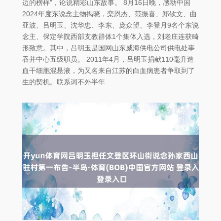
边的榜样”，论说精彩山东故事。 8月16日晚，感动中国
2024年度东说念主物揭晓，栾恩杰、范振喜、郑钦文、曲
亚波、吕明玉、沈华忠、李东、庞众望、李登月9名个东说
念主、保定学院西部支教群体1个集体入选，刘老庄连获畸
形致意。其中，吕明玉是国网山东威海供电公司供电处事
吞并中心五级职员。 2011年4月，吕明玉捐献110毫升造
血干细胞混悬液，为又名来自江苏的白血病患者争取到了
生的契机。联系词不外半年