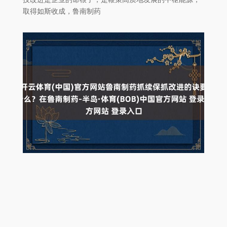
取得如斯收成，鲁南制药