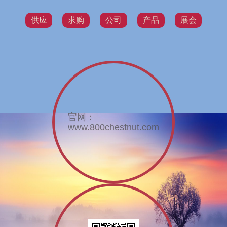
供应
求购
公司
产品
展会
官网：
www.800chestnut.com