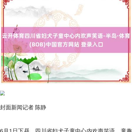
封面新闻记者 陈静
6月1日下昼，四川省妇犬子童中心内欢声笑语，童趣