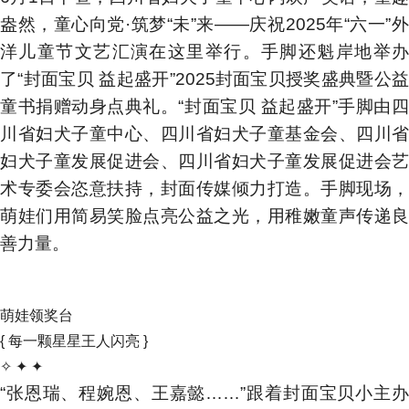
盎然，童心向党·筑梦“未”来——庆祝2025年“六一”外
洋儿童节文艺汇演在这里举行。手脚还魁岸地举办
了“封面宝贝 益起盛开”2025封面宝贝授奖盛典暨公益
童书捐赠动身点典礼。“封面宝贝 益起盛开”手脚由四
川省妇犬子童中心、四川省妇犬子童基金会、四川省
妇犬子童发展促进会、四川省妇犬子童发展促进会艺
术专委会恣意扶持，封面传媒倾力打造。手脚现场，
萌娃们用简易笑脸点亮公益之光，用稚嫩童声传递良
善力量。
萌娃领奖台
{ 每一颗星星王人闪亮 }
✧ ✦ ✦
“张恩瑞、程婉恩、王嘉懿……”跟着封面宝贝小主办