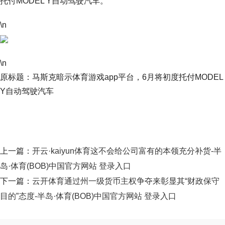
托付MODEL Y自动驾驶汽车。
\n
\n
原标题：马斯克暗示体育游戏app平台，6月将初度托付MODEL
Y自动驾驶汽车
上一篇：
开云·kaiyun体育这不会给公司富有的本领充分补货-半
岛·体育(BOB)中国官方网站 登录入口
下一篇：
云开体育通过州一级货币主权争夺来彰显其“财政保守
目的”态度-半岛·体育(BOB)中国官方网站 登录入口