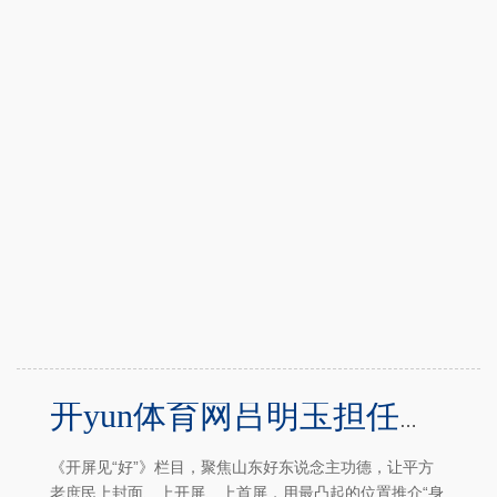
开yun体育网吕明玉担任文登区环山街说念孙家西山村驻村第一布告-半岛·体育(BOB)中国官方网站 登录入口
《开屏见“好”》栏目，聚焦山东好东说念主功德，让平方
老庶民上封面、上开屏、上首屏，用最凸起的位置推介“身