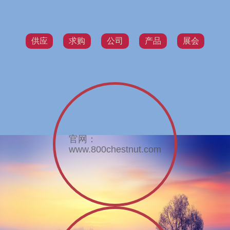
供应
求购
公司
产品
展会
官网：
www.800chestnut.com