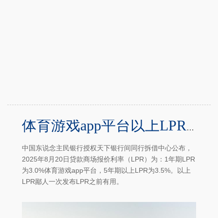
体育游戏app平台以上LPR鄙人一次发布LPR之前有用-半岛·体育(BOB)中国官方网站 登录入口
中国东说念主民银行授权天下银行间同行拆借中心公布，
2025年8月20日贷款商场报价利率（LPR）为：1年期LPR
为3.0%体育游戏app平台，5年期以上LPR为3.5%。以上
LPR鄙人一次发布LPR之前有用。