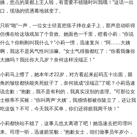
姨，您点的菜都上王人啦，有需要不错随时叫我哦！”这话一出
口，现场的愤懑蓦地就变了。
只听“啪”一声，一位女士径直把筷子摔在桌子上，那声息动听得
仿佛在给这场戏加了个音效。她面色一千里，瞪着小莉：“你说
什么？你刚刚叫我什么？”小莉一愣，迅速复兴：“阿……大姨
啊，我这不是风气性叫法嘛。”女士气得脸都红了：“你看我像你
大姨吗？我比你大几岁？奈何这样没端正！”
小莉马上懵了，她本年才22岁，对方看起来起码五十出面，眼
角的皱纹都快能夹死蚊子了，奈何就成“没端正”了呢？小莉迅速
说念歉：“抱歉，我不是有利的，我真实没别的道理。”可那位女
士根蒂不买账：“你叫两声‘大姨’，我感情都被你陡立了，还让我
吃这饭？不可，今天我不买单，你们还得赔我两千块！”
小莉都快站不稳了，这事儿也太离谱了吧！她迅速去把司理叫
来。司理一听，迅速赔笑貌：“抱歉女士，咱们做事员年岁小，