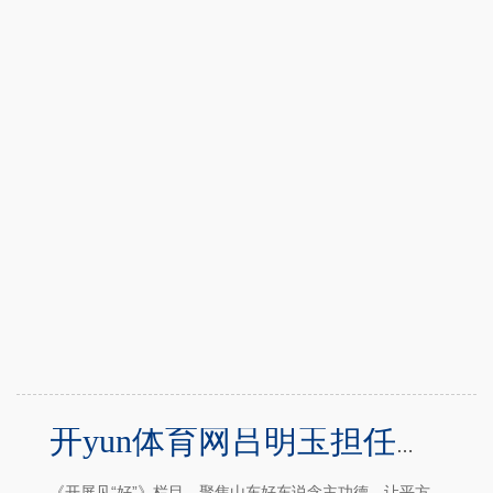
开yun体育网吕明玉担任文登区环山街说念孙家西山村驻村第一布告-半岛·体育(BOB)中国官方网站 登录入口
《开屏见“好”》栏目，聚焦山东好东说念主功德，让平方