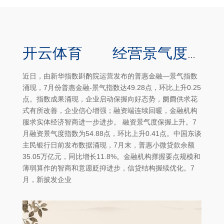
开云体育 经营景气度关注高潮-半岛·体育(BOB)中国官方网站 登录入口
近日，由新华指数斟酌院运营发布的普惠金融—景气指数
涌现，7月份普惠金融-景气指数达49.28点，环比上升0.25
点。指数成果涌现，企业启动保握向好态势，阛阓供求花
式有所改善，企业信心增强；融资端连续回暖，金融机构
服求实体经济智商进一步进步。 融资景气度保握上升。7
月融资景气度指数为54.88点，环比上升0.41点。中国东谈
主民银行日前发布数据涌现，7月末，普惠小微贷款余额
35.05万亿元，同比增长11.8%。金融机构撑握要点规模和
薄弱算作的智商和意愿贬抑进步，信贷结构握续优化。7
月，新披发企业