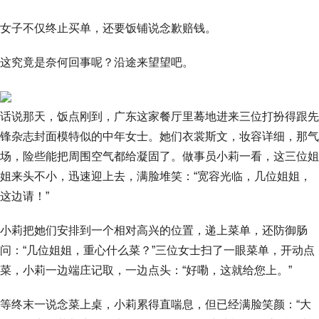
女子不仅终止买单，还要饭铺说念歉赔钱。
这究竟是奈何回事呢？沿途来望望吧。
话说那天，饭点刚到，广东这家餐厅里蓦地进来三位打扮得跟先
锋杂志封面模特似的中年女士。她们衣裳斯文，妆容详细，那气
场，险些能把周围空气都给凝固了。做事员小莉一看，这三位姐
姐来头不小，迅速迎上去，满脸堆笑：“宽容光临，几位姐姐，
这边请！”
小莉把她们安排到一个相对高兴的位置，递上菜单，还防御肠
问：“几位姐姐，重心什么菜？”三位女士扫了一眼菜单，开动点
菜，小莉一边端庄记取，一边点头：“好嘞，这就给您上。”
等终末一说念菜上桌，小莉累得直喘息，但已经满脸笑颜：“大