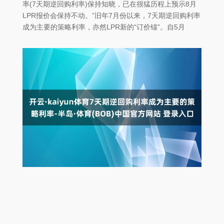
率(7天期逆回购利率)保持知晓，已在很猛历程上预示8月
LPR报价会保持不动。”旧年7月份以来，7天期逆回购利率
成为主要的策略利率，亦然LPR新的“订价锚”。自5月