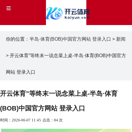
你的位置：
半岛·体育(BOB)中国官方网站 登录入口
>
新闻
> 开云体育”等终末一说念菜上桌-半岛·体育(BOB)中国官方
网站 登录入口
开云体育”等终末一说念菜上桌-半岛·体育
(BOB)中国官方网站 登录入口
时间：2026-06-07 11:45
点击：84 次