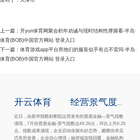
上一篇：
开yun体育网聚会积年劝诫与现时结构性撑握看-半岛·
体育(BOB)中国官方网站 登录入口
下一篇：
体育游戏app平台而他们的服装似乎有点不雷同-半岛·
体育(BOB)中国官方网站 登录入口
开云体育 经营景气度关注高潮-半岛·体育(BOB)中国官方网站 登录入口
近日，由新华指数斟酌院运营发布的普惠金融—景气指数
涌现，7月份普惠金融-景气指数达49.28点，环比上升0.25
点。指数成果涌现，企业启动保握向好态势，阛阓供求花
式有所改善，企业信心增强；融资端连续回暖，金融机构