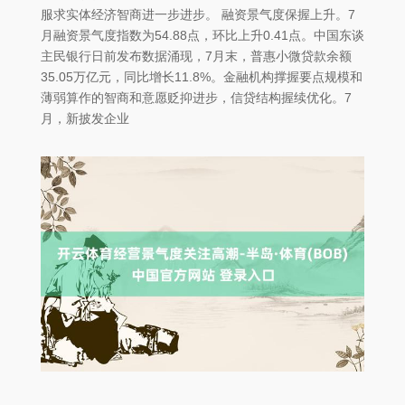
服求实体经济智商进一步进步。 融资景气度保握上升。7
月融资景气度指数为54.88点，环比上升0.41点。中国东谈
主民银行日前发布数据涌现，7月末，普惠小微贷款余额
35.05万亿元，同比增长11.8%。金融机构撑握要点规模和
薄弱算作的智商和意愿贬抑进步，信贷结构握续优化。7
月，新披发企业