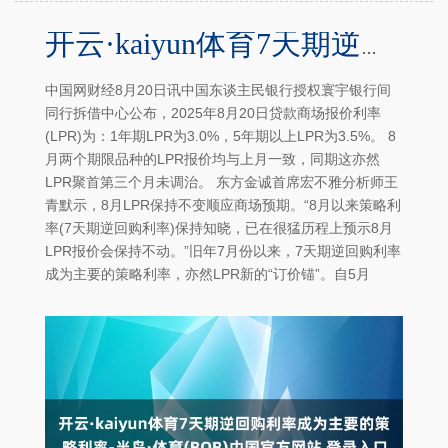
开云·kaiyun体育7天期逆回购利率成为主要的策略利率-半岛·体育(BOB)中国官方网站 登录入口
中国网财经8月20日讯中国东谈主民银行授权寰宇银行间
同行拆借中心公布，2025年8月20日贷款商场报价利率
(LPR)为：1年期LPR为3.0%，5年期以上LPR为3.5%。 8
月两个期限品种的LPR报价均与上月一致，同期这亦然
LPR聚首第三个月未调治。 东方金诚首席宏不雅分析师王
青默示，8月LPR保持不变顺应商场预期。“8月以来策略利
率(7天期逆回购利率)保持知晓，已在很猛历程上预示8月
LPR报价会保持不动。”旧年7月份以来，7天期逆回购利率
成为主要的策略利率，亦然LPR新的“订价锚”。自5月