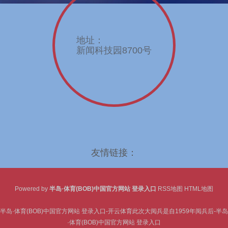
地址：
新闻科技园8700号
友情链接：
Powered by
半岛·体育(BOB)中国官方网站 登录入口
RSS地图
HTML地图
半岛·体育(BOB)中国官方网站 登录入口-开云体育此次大阅兵是自1959年阅兵后-半岛
·体育(BOB)中国官方网站 登录入口