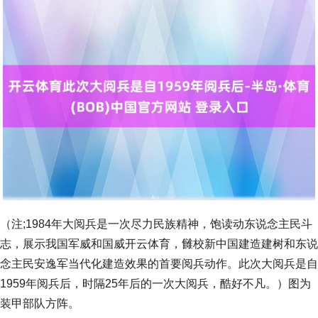
（注;1984年大阅兵是一次尽力民族精神，饱读动东说念主民斗
志，展示我国军威和国威开云体育，雠校新中国建造建树和东说
念主民安逸军当代化建造效果的首要阅兵动作。此次大阅兵是自
1959年阅兵后，时隔25年后的一次大阅兵，酷好不凡。）图为
装甲部队方阵。