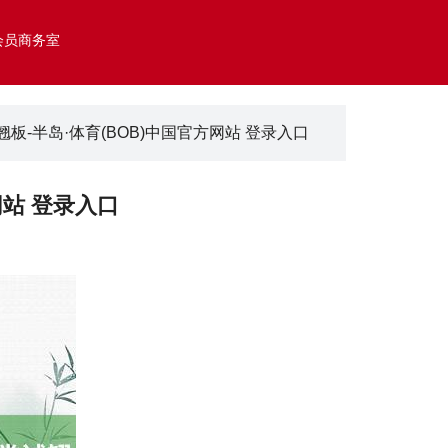
会员商务室
板-半岛·体育(BOB)中国官方网站 登录入口
网站 登录入口