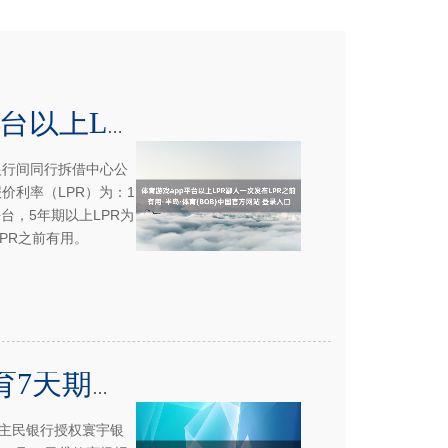
体育游戏app平台以上LPR鄙人一次发布LPR之前有用-半岛·体育(BOB)中国官方网站 登录入口
银行间同行拆借中心公
报价利率（LPR）为：1
平台，5年期以上LPR为
LPR之前有用。
开云·kaiyun体育7天期逆回购利率成为主要的策略利率-半岛·体育(BOB)中国官方网站 登录入口
谈主民银行授权寰宇银