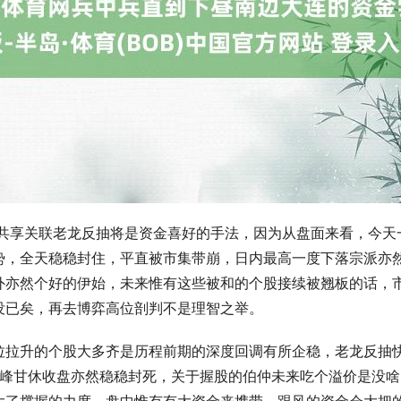
资者共享关联老龙反抽将是资金喜好的手法，因为从盘面来看，今
，全天稳稳封住，平直被市集带崩，日内最高一度下落宗派亦然
外亦然个好的伊始，未来惟有这些被和的个股接续被翘板的话，
没已矣，再去博弈高位剖判不是理智之举。
拉拉升的个股大多齐是历程前期的深度回调有所企稳，老龙反抽
主峰甘休收盘亦然稳稳封死，关于握股的伯仲未来吃个溢价是没