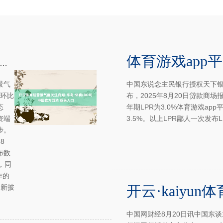
体育 经营景气度关注高潮-半岛·体育(BOB)中国官方网站 登录入口
景气
中国东说念主民银行授权天下
，环比
布，2025年8月20日贷款商场
态
年期LPR为3.0%体育游戏app
资端
3.5%。以上LPR鄙人一次发布
步。
8
布数
，同
作的
，新披
中国网财经8月20日讯中国东