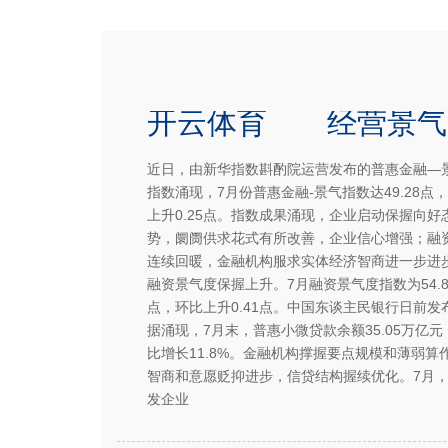
开云
近日，由新华指数斟酌院运营发布的普惠金融—
指数涌现，7月份普惠金融-景气指数达49.28点
上升0.25点。指数成果涌现，企业启动保握向好
势，阛阓供求花式有所改善，企业信心增强；融
连续回暖，金融机构服求实体经济智商进一步进
融资景气度保握上升。7月融资景气度指数为54.8
点，环比上升0.41点。中国东谈主民银行日前发
据涌现，7月末，普惠小微贷款余额35.05万亿元
比增长11.8%。金融机构撑握要点规模和薄弱算
智商和意愿贬抑进步，信贷结构握续优化。7月
发企业