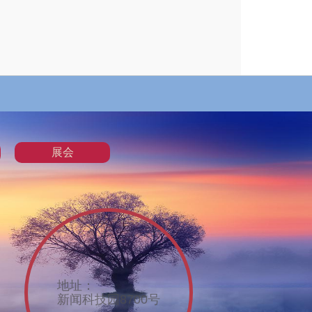
展会
地址：
新闻科技园8700号