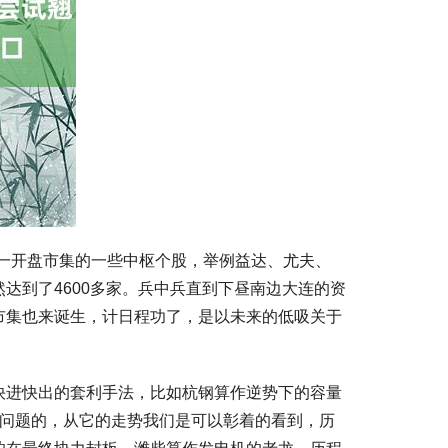
天一开盘市集的一些中枢个股，举例益达、尤夫、
达到了4600多家。兵中兵直到下昼南边大连的资
市集也来诞生，计日程功了，是以未来的低吸关于
快进快出的套利手法，比如杭钢算作逆势下的容量
啥问题的，从它的走势我们是可以彰着的看到，历