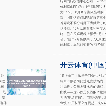
行间同行拆借中心公布，2025
价利率(LPR)为：1年期LPR为3
为3.5%。 8月两个期限品种的
致，同期这亦然LPR聚首第三
首席宏不雅分析师王青默示，8
场预期。“8月以来策略利率(7
晓，已在很猛历程上预示8月L
动。”旧年7月份以来，7天期
略利率，亦然LPR新的“订价锚”
，让
“又上鱼了！这竿子回鱼也太快了
的位
钓具有限公司的垂纶竞技场内
6日
注抛投，鱼线划破水面的遽然
、范
曲线——这不仅是肤浅的产物
、庞
力的“现场直播”。 “咱这钓竿
教群体
鱼快！”厂长于立海提起一支5.