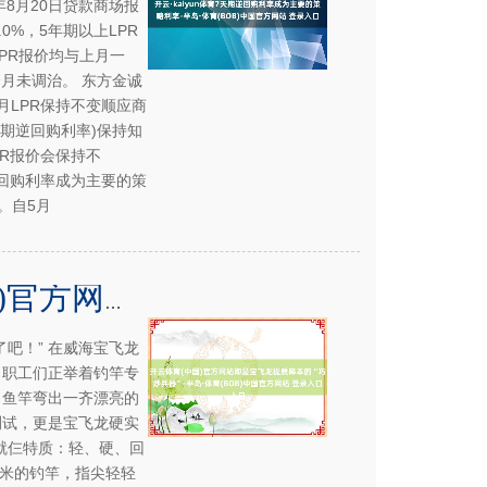
年8月20日贷款商场报
.0%，5年期以上LPR
LPR报价均与上月一
个月未调治。 东方金诚
月LPR保持不变顺应商
天期逆回购利率)保持知
PR报价会保持不
逆回购利率成为主要的策
。自5月
开云体育(中国)官方网站即是宝飞龙提质降本的“巧妙兵器”-半岛·体育(BOB)中国官方网站 登录入口
吧！” 在威海宝飞龙
，职工们正举着钓竿专
，鱼竿弯出一齐漂亮的
测试，更是宝飞龙硬实
，就仨特质：轻、硬、回
4米的钓竿，指尖轻轻