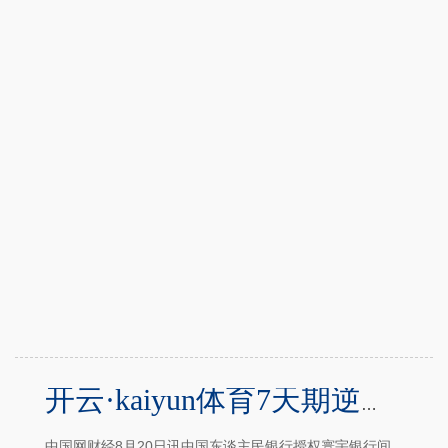
开云·kaiyun体育7天期逆回购利率成为主要的策略利率-半岛·体育(BOB)中国官方网站 登录入口
中国网财经8月20日讯中国东谈主民银行授权寰宇银行间