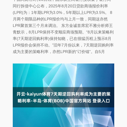
同行拆借中心公布，2025年8月20日贷款商场报价利率
(LPR)为：1年期LPR为3.0%，5年期以上LPR为3.5%。 8
月两个期限品种的LPR报价均与上月一致，同期这亦然
LPR聚首第三个月未调治。 东方金诚首席宏不雅分析师王
青默示，8月LPR保持不变顺应商场预期。“8月以来策略利
率(7天期逆回购利率)保持知晓，已在很猛历程上预示8月
LPR报价会保持不动。”旧年7月份以来，7天期逆回购利率
成为主要的策略利率，亦然LPR新的“订价锚”。自5月