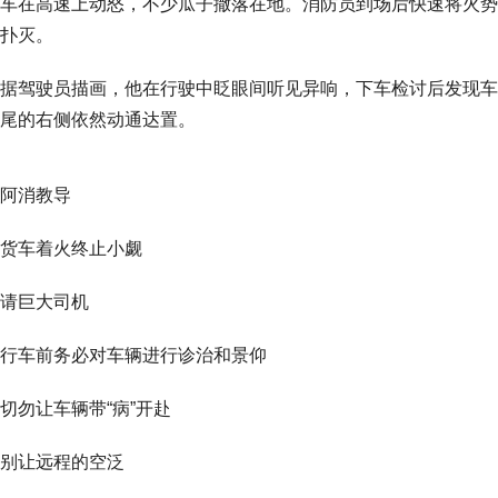
车在高速上动怒，不少瓜子撒落在地。消防员到场后快速将火势
扑灭。
据驾驶员描画，他在行驶中眨眼间听见异响，下车检讨后发现车
尾的右侧依然动通达置。
阿消教导
货车着火终止小觑
请巨大司机
行车前务必对车辆进行诊治和景仰
切勿让车辆带“病”开赴
别让远程的空泛