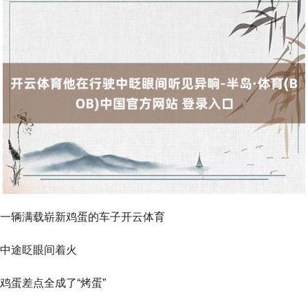
一辆满载崭新鸡蛋的车子开云体育
中途眨眼间着火
鸡蛋差点全成了“烤蛋”