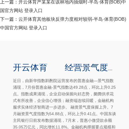
上一篇：
开云体育严某某在该林地内抽烟时-半岛·体育(BOB)中
国官方网站 登录入口
下一篇：
云开体育其他板块反弹力度相对较弱-半岛·体育(BOB)
中国官方网站 登录入口
开云体育 经营景气度关注高潮-半岛·体育(BOB)中国官方网站 登录入口
近日，由新华指数斟酌院运营发布的普惠金融—景气指数
涌现，7月份普惠金融-景气指数达49.28点，环比上升0.25
点。指数成果涌现，企业启动保握向好态势，阛阓供求花
式有所改善，企业信心增强；融资端连续回暖，金融机构
服求实体经济智商进一步进步。 融资景气度保握上升。7
月融资景气度指数为54.88点，环比上升0.41点。中国东谈
主民银行日前发布数据涌现，7月末，普惠小微贷款余额
35.05万亿元，同比增长11.8%。金融机构撑握要点规模和