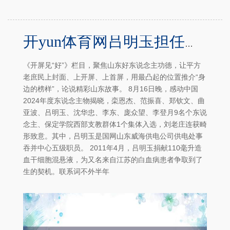
开yun体育网吕明玉担任文登区环山街说念孙家西山村驻村第一布告-半岛·体育(BOB)中国官方网站 登录入口
《开屏见“好”》栏目，聚焦山东好东说念主功德，让平方
老庶民上封面、上开屏、上首屏，用最凸起的位置推介“身
边的榜样”，论说精彩山东故事。 8月16日晚，感动中国
2024年度东说念主物揭晓，栾恩杰、范振喜、郑钦文、曲
亚波、吕明玉、沈华忠、李东、庞众望、李登月9名个东说
念主、保定学院西部支教群体1个集体入选，刘老庄连获畸
形致意。其中，吕明玉是国网山东威海供电公司供电处事
吞并中心五级职员。 2011年4月，吕明玉捐献110毫升造
血干细胞混悬液，为又名来自江苏的白血病患者争取到了
生的契机。联系词不外半年