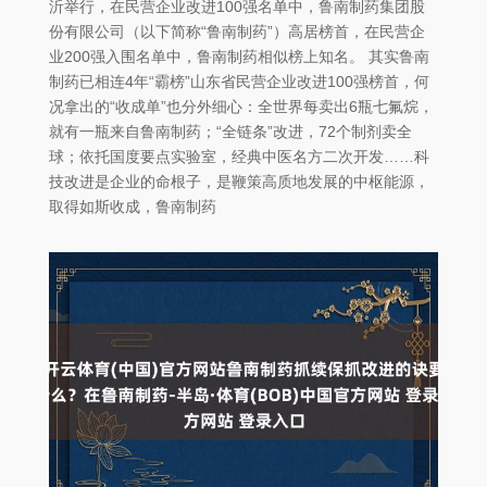
沂举行，在民营企业改进100强名单中，鲁南制药集团股
份有限公司（以下简称“鲁南制药”）高居榜首，在民营企
业200强入围名单中，鲁南制药相似榜上知名。 其实鲁南
制药已相连4年“霸榜”山东省民营企业改进100强榜首，何
况拿出的“收成单”也分外细心：全世界每卖出6瓶七氟烷，
就有一瓶来自鲁南制药；“全链条”改进，72个制剂卖全
球；依托国度要点实验室，经典中医名方二次开发……科
技改进是企业的命根子，是鞭策高质地发展的中枢能源，
取得如斯收成，鲁南制药