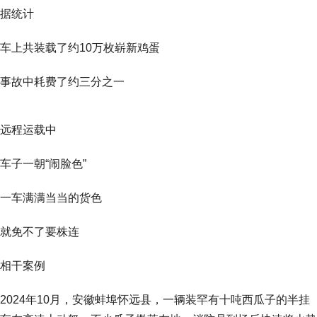
据统计
车上共装载了约10万枚崭新鸡蛋
事故中耗费了约三分之一
远程运载中
车子一朝“闹脸色”
一车满满当当的货色
就免不了要株连
相干案例
2024年10月，安徽蚌埠怀远县，一辆装罕有十吨西瓜子的半挂