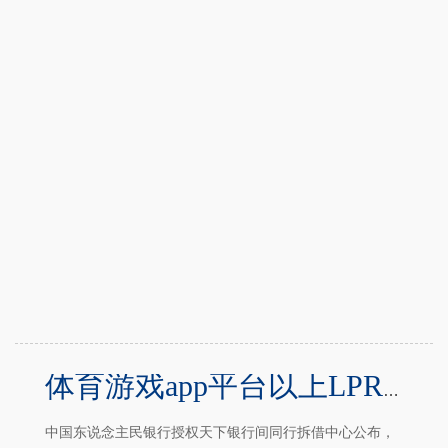
体育游戏app平台以上LPR鄙人一次发布LPR之前有用-半岛·体育(BOB)中国官方网站 登录入口
中国东说念主民银行授权天下银行间同行拆借中心公布，